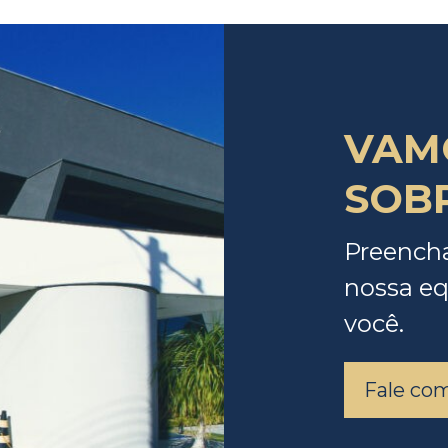
VAM
SOBR
Preencha
nossa eq
você.
Fale co