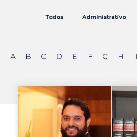
Todos
Administrativo
A
B
C
D
E
F
G
H