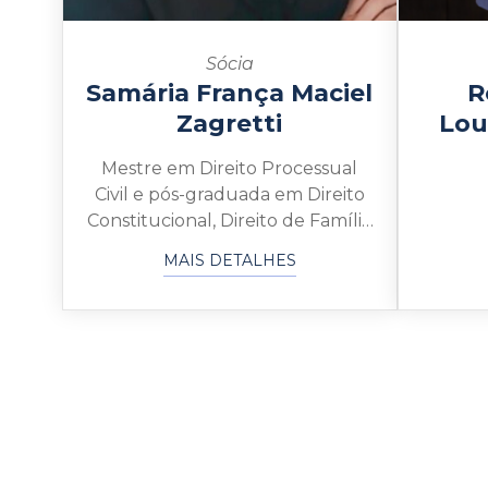
Sócia
Samária França Maciel
R
Zagretti
Lou
Mestre em Direito Processual
Civil e pós-graduada em Direito
Constitucional, Direito de Família
e Recuperação Judicial e
MAIS DETALHES
Falência. Com grande
experiência jurídica no mercado
financeiro, especialmente em
reestruturação de dívidas,
contencioso complexo,
recuperação judicial, societário e
contratual. Lecionou por vários
anos no curso de direito, na
disciplina de direito de família e