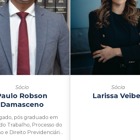
Sócio
Sócia
Paulo Robson
Larissa Veibe
Damasceno
gado, pós graduado em
 do Trabalho, Processo do
o e Direito Previdenciário
Universidade Estácio de