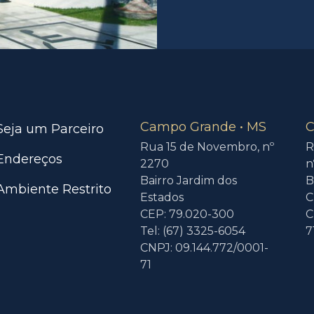
Campo Grande • MS
C
Seja um Parceiro
Rua 15 de Novembro, nº
R
Endereços
2270
n
Bairro Jardim dos
B
Ambiente Restrito
Estados
C
CEP: 79.020-300
C
Tel: (67) 3325-6054
7
CNPJ: 09.144.772/0001-
71