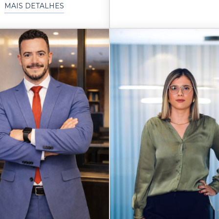
MAIS DETALHES
 pós graduado em Direito
il e Processo Civil pela
uldade Legale/SP, pós
ado em Direito Público
a Escola de Direito da
ção do Ministério Público.