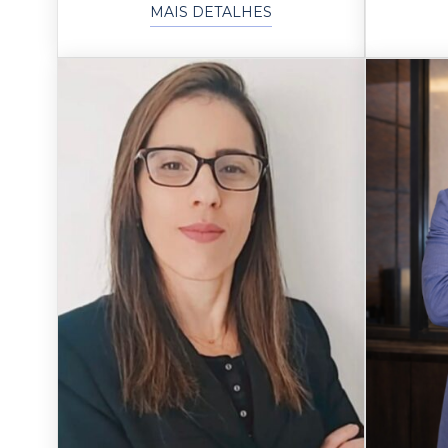
MAIS DETALHES
Faculdade Damásio, graduado
Sá/MS,
em direito pela UCDB, advogado
Civ
atuante em diversos ramos do
Fac
direito há quase 10 anos,
gradu
atualmente supervisor da
pel
carteira de liquidação.
Associa