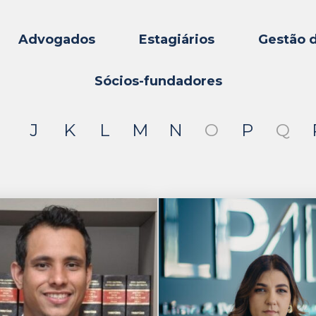
Advogados
Estagiários
Gestão 
Sócios-fundadores
I
J
K
L
M
N
O
P
Q