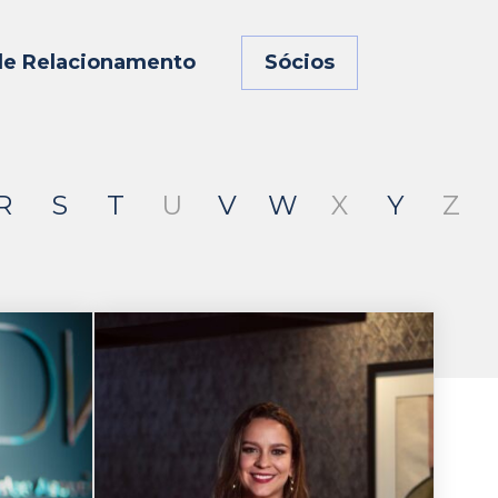
de Relacionamento
Sócios
R
S
T
U
V
W
X
Y
Z