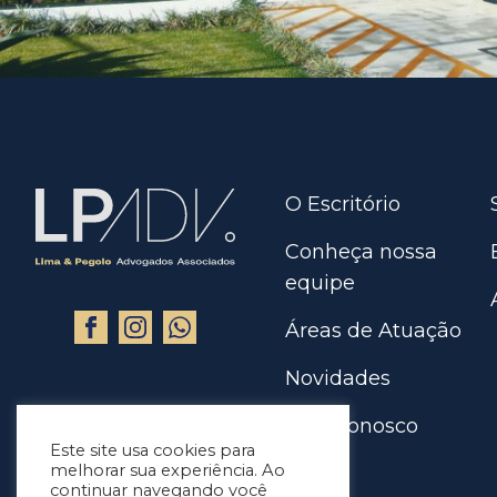
O Escritório
Conheça nossa
equipe
Áreas de Atuação
Novidades
Fale Conosco
Este site usa cookies para
melhorar sua experiência. Ao
continuar navegando você