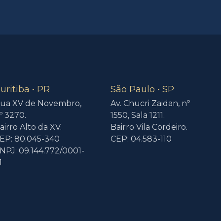
uritiba • PR
São Paulo • SP
ua XV de Novembro,
Av. Chucri Zaidan, nº
º 3270.
1550, Sala 1211.
airro Alto da XV.
Bairro Vila Cordeiro.
EP: 80.045-340
CEP: 04.583-110
NPJ: 09.144.772/0001-
1