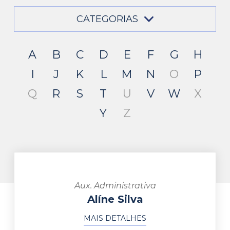
CATEGORIAS
A
B
C
D
E
F
G
H
I
J
K
L
M
N
O
P
Q
R
S
T
U
V
W
X
Y
Z
Aux. Administrativa
Alíne Silva
MAIS DETALHES