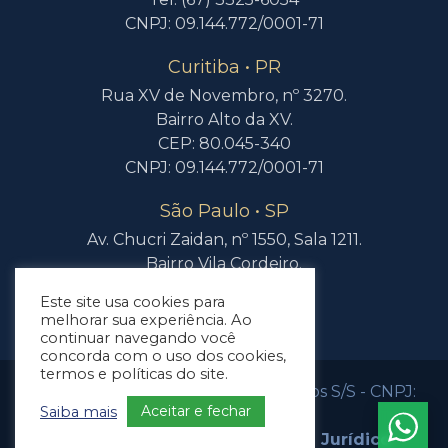
CNPJ: 09.144.772/0001-71
Curitiba • PR
Rua XV de Novembro, nº 3270.
Bairro Alto da XV.
CEP: 80.045-340
CNPJ: 09.144.772/0001-71
São Paulo • SP
Av. Chucri Zaidan, nº 1550, Sala 1211.
Bairro Vila Cordeiro.
CEP: 04.583-110
Este site usa cookies para
melhorar sua experiência. Ao
continuar navegando você
concorda com o uso dos cookies,
termos e políticas do site.
Lima & Pegolo Advogados Associados S/S - CNPJ:
Aceitar e fechar
Saiba mais
09.144.772/0001-71
Criado por
Bonafide
Marketing Jurídico