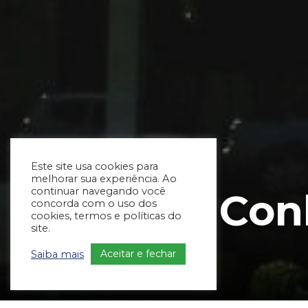
Este site usa cookies para
melhorar sua experiência. Ao
continuar navegando você
Con
concorda com o uso dos
cookies, termos e políticas do
site.
Aceitar e fechar
Saiba mais