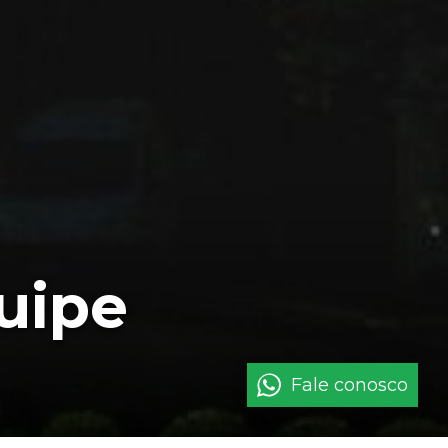
uipe
Fale conosco